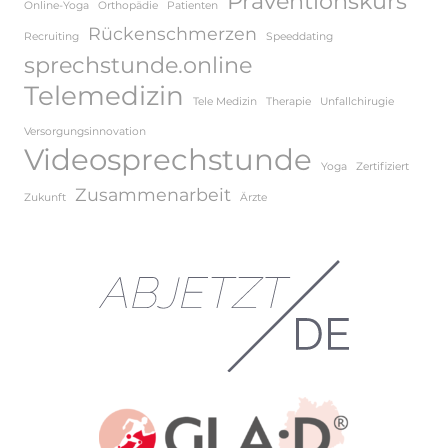
Präventionskurs
Online-Yoga
Orthopädie
Patienten
Rückenschmerzen
Recruiting
Speeddating
sprechstunde.online
Telemedizin
Tele Medizin
Therapie
Unfallchirugie
Versorgungsinnovation
Videosprechstunde
Yoga
Zertifiziert
Zusammenarbeit
Zukunft
Ärzte