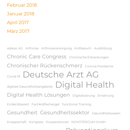
Februar 2018
Januar 2018
April 2017
März 2017
adesso AG
Arthrose
Arthroseversorgung
Arztbesuch
Ausbildung
Chronic Care Congress
Chronische Erkrankungen
Chronischer Rückenschmerz
Corona-Pandemie
Deutsche Arzt AG
Covid-19
Digital Health
digitale Gesundheitsangebote
Digital Health Lösungen
Digitalisierung
Ernährung
Evidenzbasiert
Fachkräftemangel
functional Training
Gesundheit
Gesundheitssektor
Gesundheitswesen
Knappschaft
Kongress
Kooperationen
NOVOTERGUM GmbH