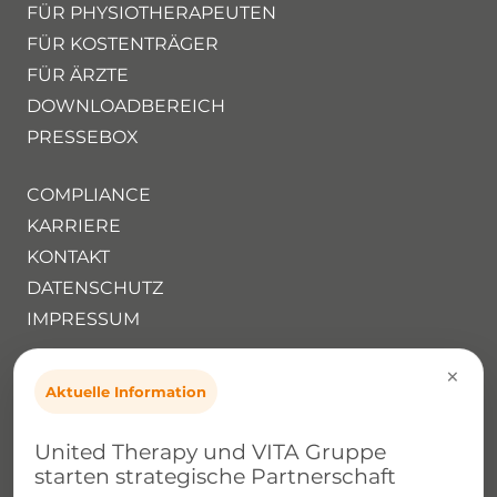
FÜR PHYSIOTHERAPEUTEN
FÜR KOSTENTRÄGER
FÜR ÄRZTE
DOWNLOADBEREICH
PRESSEBOX
COMPLIANCE
KARRIERE
KONTAKT
DATENSCHUTZ
IMPRESSUM
×
Deutsche Arzt Management GmbH
Aktuelle Information
Im Teelbruch 118
45219 Essen
United Therapy und VITA Gruppe
Tel.:
02054 9385650
starten strategische Partnerschaft