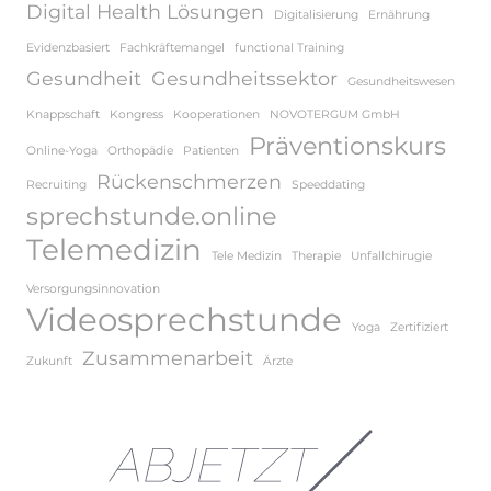
Digital Health Lösungen
Digitalisierung
Ernährung
Evidenzbasiert
Fachkräftemangel
functional Training
Gesundheit
Gesundheitssektor
Gesundheitswesen
Knappschaft
Kongress
Kooperationen
NOVOTERGUM GmbH
Präventionskurs
Online-Yoga
Orthopädie
Patienten
Rückenschmerzen
Recruiting
Speeddating
sprechstunde.online
Telemedizin
Tele Medizin
Therapie
Unfallchirugie
Versorgungsinnovation
Videosprechstunde
Yoga
Zertifiziert
Zusammenarbeit
Zukunft
Ärzte