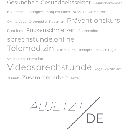
Gesundheit
Gesundheitssektor
Gesundheitswesen
Knappschaft
Kongress
Kooperationen
NOVOTERGUM GmbH
Präventionskurs
Online-Yoga
Orthopädie
Patienten
Rückenschmerzen
Recruiting
Speeddating
sprechstunde.online
Telemedizin
Tele Medizin
Therapie
Unfallchirugie
Versorgungsinnovation
Videosprechstunde
Yoga
Zertifiziert
Zusammenarbeit
Zukunft
Ärzte