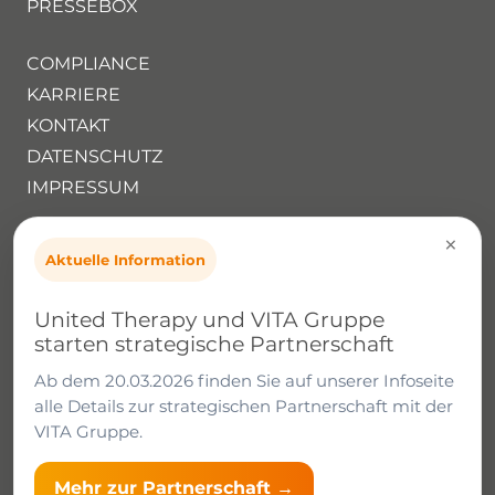
PRESSEBOX
COMPLIANCE
KARRIERE
KONTAKT
DATENSCHUTZ
IMPRESSUM
×
Deutsche Arzt Management GmbH
Aktuelle Information
Im Teelbruch 118
45219 Essen
United Therapy und VITA Gruppe
Tel.:
02054 9385650
starten strategische Partnerschaft
Mail:
info@daag.de
Ab dem 20.03.2026 finden Sie auf unserer Infoseite
alle Details zur strategischen Partnerschaft mit der
©2021 |
Deutsche Arzt Management GmbH
– All
VITA Gruppe.
rights reserved.
Mehr zur Partnerschaft →